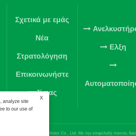
Σχετικά με εμάς
Ανελκυστήρ
Νέα
Ελξη
Στρατολόγηση
Επικοινωνήστε
Αυτοματοποίη
μαζί μας
X
, analyze site
ee to our use of
heng (Shunde, Foshan) Motor Co., Ltd. Με την επιφύλαξη παντός δικ