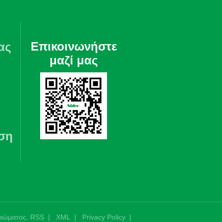
Επικοινωνήστε
ας
μαζί μας
ση
αιώματος.
RSS
|
XML
|
Privacy Policy
|