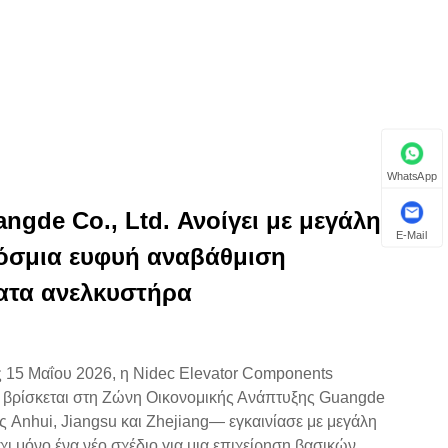
WhatsApp
ngde Co., Ltd. Ανοίγει με μεγάλη
E-Mail
κόσμια ευφυή αναβάθμιση
ματα ανελκυστήρα
ις 15 Μαΐου 2026, η Nidec Elevator Components
υ βρίσκεται στη Ζώνη Οικονομικής Ανάπτυξης Guangde
ς Anhui, Jiangsu και Zhejiang— εγκαινίασε με μεγάλη
όχι μόνο ένα νέο σχέδιο για μια επιχείρηση βασικών